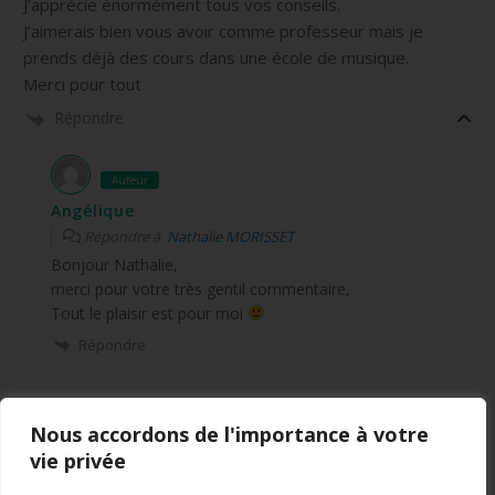
J’apprécie énormément tous vos conseils.
J’aimerais bien vous avoir comme professeur mais je
prends déjà des cours dans une école de musique.
Merci pour tout
Répondre
Auteur
Angélique
Répondre à
Nathalie MORISSET
Bonjour Nathalie,
merci pour votre très gentil commentaire,
Tout le plaisir est pour moi
Répondre
Nous accordons de l'importance à votre
vie privée