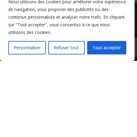
Nous utilisons des cookies pour améliorer votre expérience
de navigation, vous proposer des publicités ou des
contenus personnalisés et analyser notre trafic. En cliquant
sur "Tout accepter", vous consentez à ce que nous
utilisions des cookies.
Mentions légales
Conditions générales de vente
Politique de confidentialité
Personnaliser
Refuser tout
Tout accepter
Copyright 2024 Apprendre-la-flute-traversiere.com
Design by Agenz