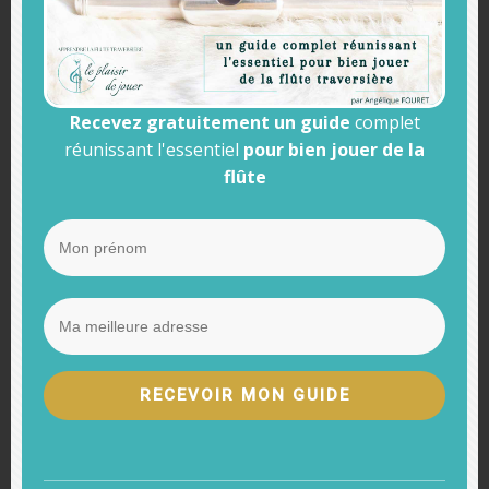
Pour bien respirer, vous devez libérer la cage thoracique et
les poumons. Vous devez donc respirer dans la partie
basse de votre abdomen.
Recevez gratuitement un guide
complet
réunissant l'essentiel
pour bien jouer de la
flûte
Essayez de vous concentrer sur une respiration basse et
faites quelques sons ou quelques gammes, sans vibrato.
Visualisez le mouvement de l’air. Cela vous détendra
automatiquement et soulagera les tensions de votre gorge
Attention ! Vous ne devez absolument pas forcer votre
respiration. Respirez normalement, comme vous le faites
RECEVOIR MON GUIDE
en étant allongé.
SI vous souhaitez en savoir davantage sur la respiration