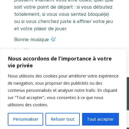
soit votre point de départ : si vous débutez
totalement, si vous vous sentez bloqué(e)
ou si vous cherchez juste à affiner votre jeu
et votre plaisir de jouer.
Bonne musique
Angélique
Nous accordons de l'importance à votre
vie privée
Nous utilisons des cookies pour améliorer votre expérience
de navigation, vous proposer des publicités ou des
contenus personnalisés et analyser notre trafic. En cliquant
sur "Tout accepter", vous consentez à ce que nous
utilisions des cookies.
Mentions légales
Conditions générales de vente
Politique de confidentialité
Personnaliser
Refuser tout
Tout accepter
Copyright 2024 Apprendre-la-flute-traversiere.com
Design by Agenz