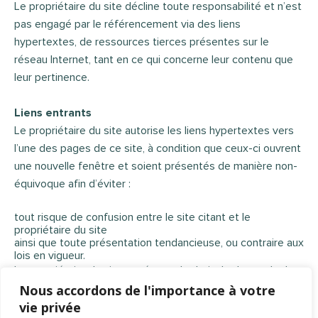
Le propriétaire du site décline toute responsabilité et n’est
pas engagé par le référencement via des liens
hypertextes, de ressources tierces présentes sur le
réseau Internet, tant en ce qui concerne leur contenu que
leur pertinence.
Liens entrants
Le propriétaire du site autorise les liens hypertextes vers
l’une des pages de ce site, à condition que ceux-ci ouvrent
une nouvelle fenêtre et soient présentés de manière non-
équivoque afin d’éviter :
tout risque de confusion entre le site citant et le
propriétaire du site
ainsi que toute présentation tendancieuse, ou contraire aux
lois en vigueur.
Le propriétaire du site se réserve le droit de demander la
suppression d’un lien s’il estime que le site source ne
Nous accordons de l'importance à votre
respecte pas les règles ainsi définies.
vie privée