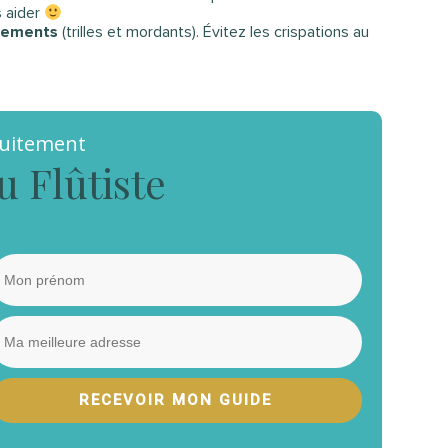
s aider
nements
(trilles et mordants). Évitez les crispations au
tuitement
u Flûtiste
RECEVOIR MON GUIDE