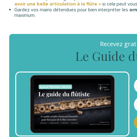
avoir une belle articulation à la flûte »
si cela peut vou
Gardez vos mains détendues pour bien interpréter les
or
maximum.
Recevez gra
Le Guide d