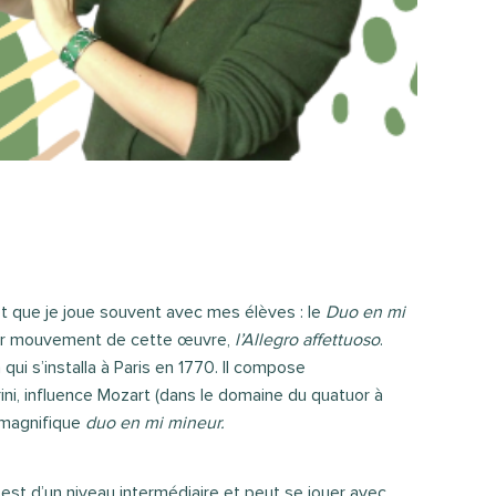
t que je joue souvent avec mes élèves : le
Duo en mi
mier mouvement de cette œuvre,
l’Allegro affettuoso
.
qui s’installa à Paris en 1770. Il compose
ni, influence Mozart (dans le domaine du quatuor à
 magnifique
duo en mi mineur.
est d’un niveau intermédiaire et peut se jouer avec