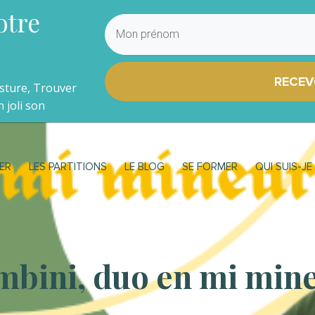
otre
RECEV
osture, Trouver
 joli son
ER
LES PARTITIONS
LE BLOG
SE FORMER
QUI SUIS-JE
mbini, duo en mi min