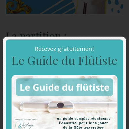
La partition :
Recevez gratuitement
Le Guide du Flûtiste
ACCEDEZ A LA PARTITION
Et téléchargez mon "Guide du flûtiste"