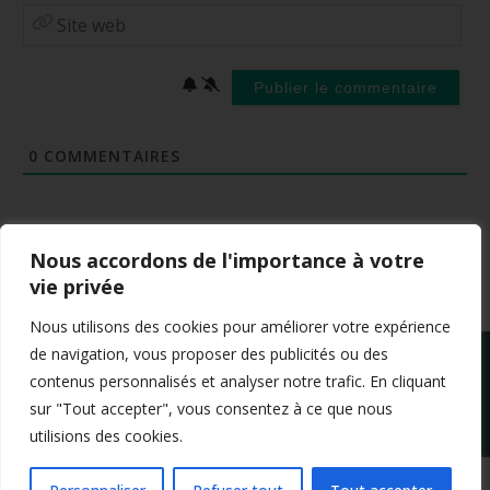
Site
web
0
COMMENTAIRES
Nous accordons de l'importance à votre
vie privée
Nous utilisons des cookies pour améliorer votre expérience
de navigation, vous proposer des publicités ou des
contenus personnalisés et analyser notre trafic. En cliquant
sur "Tout accepter", vous consentez à ce que nous
utilisions des cookies.
Mentions légales
Conditions générales de vente
Politique de confidentialité