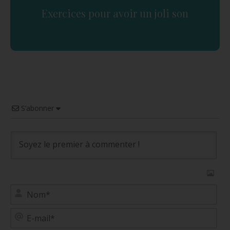
Exercices pour avoir un joli son
S’abonner
No
E-
mai