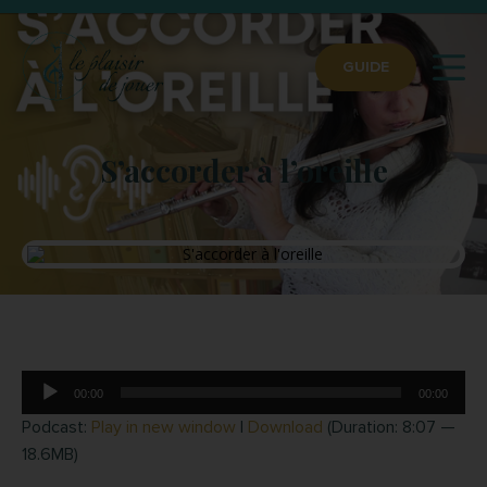
GUIDE
S’accorder à l’oreille
Lecteur
00:00
00:00
audio
Podcast:
Play in new window
|
Download
(Duration: 8:07 —
18.6MB)