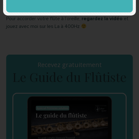
Pour accorder votre flûte à l’oreille,
regardez la vidéo
et
jouez avec moi sur les La à 400Hz
Recevez gratuitement
Le Guide du Flûtiste