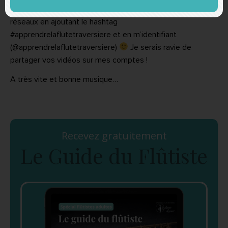
piano
. N’hésitez pas à
poster votre version
sur les
réseaux en ajoutant le hashtag
#apprendrelaflutetraversiere et en m’identifiant
(@apprendrelaflutetraversiere)
Je serais ravie de
partager vos vidéos sur mes comptes !
A très vite et bonne musique…
Recevez gratuitement
Le Guide du Flûtiste