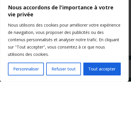
Nous accordons de l'importance à votre
0
COMMENTAIRES
vie privée
Nous utilisons des cookies pour améliorer votre expérience
de navigation, vous proposer des publicités ou des
contenus personnalisés et analyser notre trafic. En cliquant
sur "Tout accepter", vous consentez à ce que nous
utilisions des cookies.
Personnaliser
Refuser tout
Tout accepter
Mentions légales
Conditions générales de vente
Politique de confidentialité
Copyright 2024 Apprendre-la-flute-traversiere.com
Design by Agenz