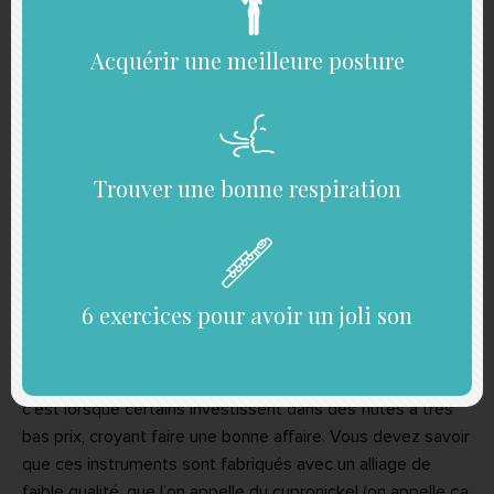
intonation. Je vous mets le lien d’un article spécial sur le
sujet :
jouer juste avec ma flûte
.
Acquérir une meilleure posture
F comme Flûte
Trouver une bonne respiration
Pour avoir une bonne progression, il est très important de
jouer sur
un instrument de qualité
. Je ne veux pas dire
un instrument cher. Ce paramètre concerne surtout les
6 exercices pour avoir un joli son
flûtistes débutants. Quand vous débutez, vous ne savez
pas si la flûte va vous plaire. Vous ne souhaitez pas trop
investir au départ. C’est normal. Là où le problème survient,
c’est lorsque certains investissent dans des flûtes à très
bas prix, croyant faire une bonne affaire. Vous devez savoir
que ces instruments sont fabriqués avec un alliage de
faible qualité, que l’on appelle du cupronickel (on appelle ça