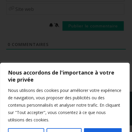
Site
web
0
COMMENTAIRES
Nous accordons de l'importance à votre
vie privée
Nous utilisons des cookies pour améliorer votre expérience
de navigation, vous proposer des publicités ou des
contenus personnalisés et analyser notre trafic. En cliquant
sur "Tout accepter", vous consentez à ce que nous
utilisions des cookies.
Mentions légales
Conditions générales de vente
Politique de confidentialité