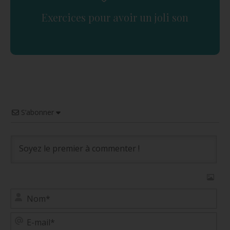
Exercices pour avoir un joli son
S’abonner
No
E-
mai