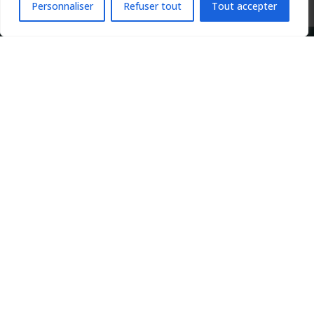
Personnaliser
Refuser tout
Tout accepter
Copyright 2024 Apprendre-la-flute-traversiere.com
Design by Agenz