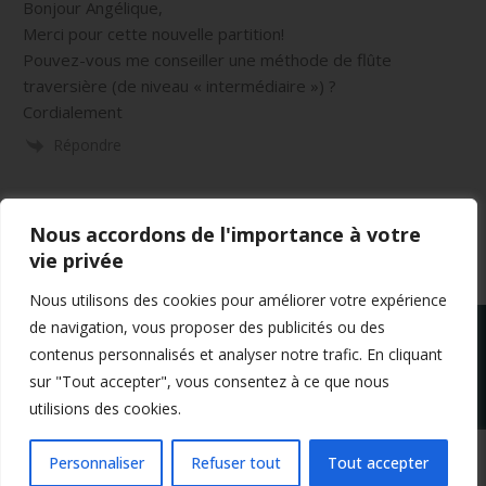
Bonjour Angélique,
Merci pour cette nouvelle partition!
Pouvez-vous me conseiller une méthode de flûte
traversière (de niveau « intermédiaire ») ?
Cordialement
Répondre
Nous accordons de l'importance à votre
vie privée
Nous utilisons des cookies pour améliorer votre expérience
de navigation, vous proposer des publicités ou des
contenus personnalisés et analyser notre trafic. En cliquant
sur "Tout accepter", vous consentez à ce que nous
utilisions des cookies.
Mentions légales
Conditions générales de vente
Politique de confidentialité
Personnaliser
Refuser tout
Tout accepter
Copyright 2024 Apprendre-la-flute-traversiere.com
Design by Agenz