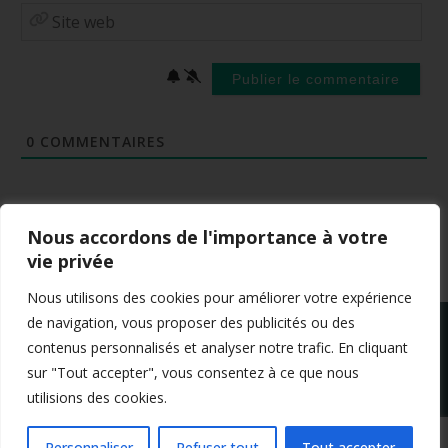
Site
web
0
COMMENTAIRES
Nous accordons de l'importance à votre
vie privée
Nous utilisons des cookies pour améliorer votre expérience
de navigation, vous proposer des publicités ou des
contenus personnalisés et analyser notre trafic. En cliquant
sur "Tout accepter", vous consentez à ce que nous
utilisions des cookies.
Mentions légales
Conditions générales de vente
Politique de confidentialité
Personnaliser
Refuser tout
Tout accepter