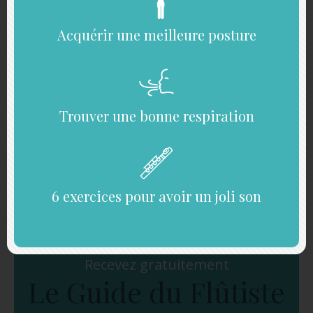
La respiration
: il y a beaucoup de valeurs longues
(blanches pointées liées) qui demandent une bonne
gestion de l’air. Pour en savoir plus sur la respiration à la
Acquérir une meilleure posture
flûte, vous pouvez consulter cette vidéo :
la respiration à
la flûte traversière.
Les
altérations
: nous avons une armure avec 3 bémols
à la clé. Vous devez penser à chaque altérations et ne
pas oublier les altérations accidentelles. N’hésitez pas à
entourer ou à écrire les altérations oubliées trop
Trouver une bonne respiration
fréquemment.
Le
rythme
: Le tempo est rapide. Travaillez lentement
puis augmenter progressivement la vitesse. Les doigts
doivent rester fluides, sans accrochages.
6 exercices pour avoir un joli son
Recevez gratuitement
Le Guide du Flûtiste