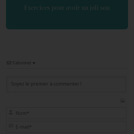
Exercices pour avoir un joli son
S’abonner
No
E-
mai