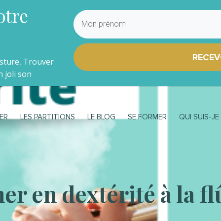
otre
RECEV
osture, Trouver
 joli son
ER
LES PARTITIONS
LE BLOG
SE FORMER
QUI SUIS-JE
r en dextérité à la fl