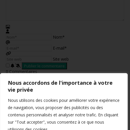
Nom*
E-mail*
Site web
0
Commentaires
Nous accordons de l'importance à votre
vie privée
Nous utilisons des cookies pour améliorer votre expérience
de navigation, vous proposer des publicités ou des
contenus personnalisés et analyser notre trafic. En cliquant
Mentions légales
Conditions générales de vente
sur "Tout accepter", vous consentez à ce que nous
Politique de confidentialité
utilisions des cookies.