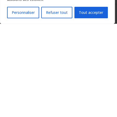
Copyright 2024 Apprendre-la-flute-traversiere.com
Design by Agenz
Personnaliser
Refuser tout
Tout accepter
Insert