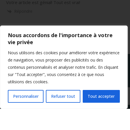
Votre article est génial! Tout est vrai!
Répondre
Nous accordons de l'importance à votre
vie privée
Nous utilisons des cookies pour améliorer votre expérience
de navigation, vous proposer des publicités ou des
contenus personnalisés et analyser notre trafic. En cliquant
sur "Tout accepter", vous consentez à ce que nous
utilisions des cookies.
Mentions légales
Conditions générales de vente
Politique de confidentialité
Personnaliser
Refuser tout
Tout accepter
Copyright 2024 Apprendre-la-flute-traversiere.com
Design by Agenz