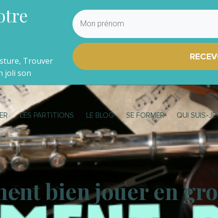
otre
RECEV
osture, Trouver
 joli son
ER
LES PARTITIONS
LE BLOG
SE FORMER
QUI SUIS-JE
nt bien jouer en gro