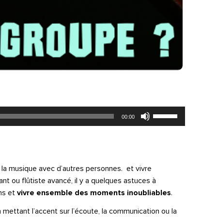
Utilisez
00:00
les
flèches
haut/bas
pour
augmenter
ou
la musique avec d’autres personnes. et vivre
diminuer
 ou flûtiste avancé, il y a quelques astuces à
le
volume.
ns et
vivre ensemble des moments inoubliables
.
 mettant l’accent sur l’écoute, la communication ou la