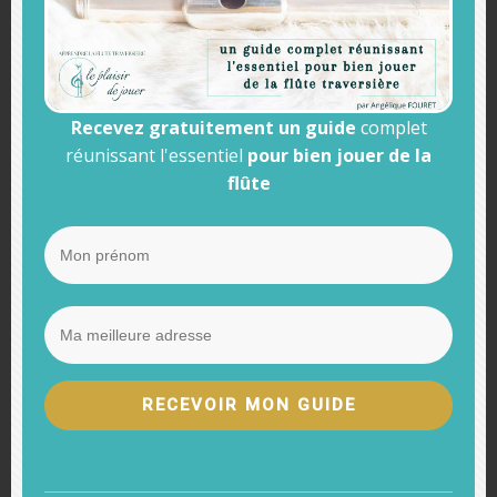
La partition
Recevez gratuitement un guide
complet
ACCEDEZ A LA PARTITION
réunissant l'essentiel
pour bien jouer de la
flûte
Et téléchargez mon "Guide du flûtiste"
RECEVOIR MON GUIDE
Accéder à la partition