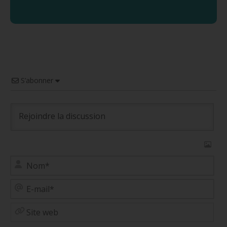
S’abonner
No
E-
mai
Site
web