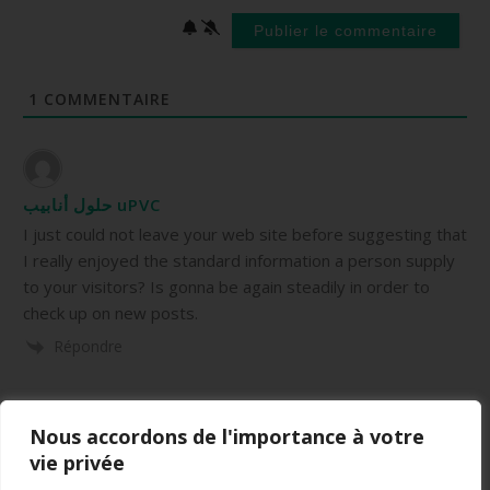
1
COMMENTAIRE
حلول أنابيب uPVC
I just could not leave your web site before suggesting that
I really enjoyed the standard information a person supply
to your visitors? Is gonna be again steadily in order to
check up on new posts.
Répondre
Nous accordons de l'importance à votre
vie privée