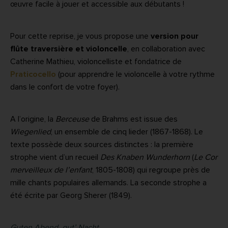
œuvre facile à jouer et accessible aux débutants !
Pour cette reprise, je vous propose une
version pour
flûte traversière et violoncelle
, en collaboration avec
Catherine Mathieu, violoncelliste et fondatrice de
Praticocello
(pour apprendre le violoncelle à votre rythme
dans le confort de votre foyer).
A l’origine, la
Berceuse
de Brahms est issue des
Wiegenlied
, un ensemble de cinq lieder (1867-1868). Le
texte possède deux sources distinctes : la première
strophe vient d’un recueil
Des Knaben Wunderhorn
(
Le Cor
merveilleux de l’enfant
, 1805-1808) qui regroupe près de
mille chants populaires allemands. La seconde strophe a
été écrite par Georg Sherer (1849).
Guten Abend, gut’ Nacht,