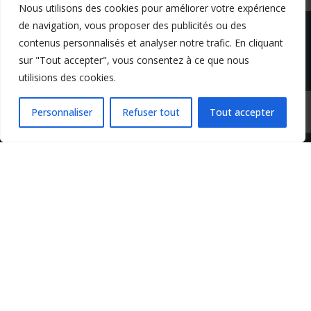
Nous utilisons des cookies pour améliorer votre expérience
de navigation, vous proposer des publicités ou des
contenus personnalisés et analyser notre trafic. En cliquant
sur "Tout accepter", vous consentez à ce que nous
utilisions des cookies.
Mentions légales
Conditions générales de vente
Politique de confidentialité
Personnaliser
Refuser tout
Tout accepter
Copyright 2024 Apprendre-la-flute-traversiere.com
Design by Agenz