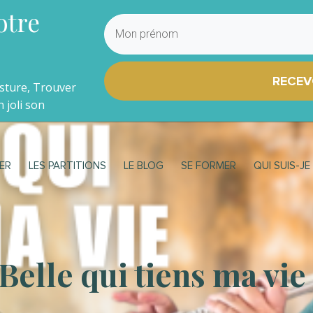
otre
RECEV
osture, Trouver
 joli son
ER
LES PARTITIONS
LE BLOG
SE FORMER
QUI SUIS-JE
Belle qui tiens ma vie