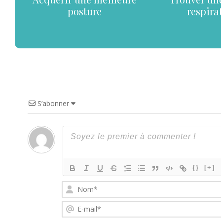
posture
respira
S’abonner
{}
[+]