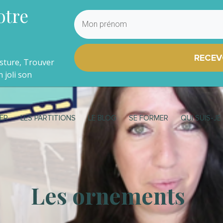
otre
RECEV
osture, Trouver
 joli son
ER
LES PARTITIONS
LE BLOG
SE FORMER
QUI SUIS-JE
Les ornements