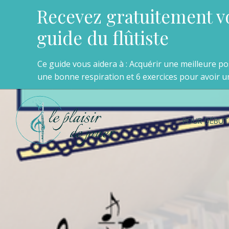
Recevez gratuitement v
guide du flûtiste
Ce guide vous aidera à : Acquérir une meilleure p
une bonne respiration et 6 exercices pour avoir un
POUR DÉBUT