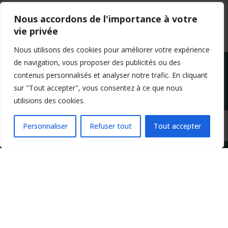
Nous accordons de l'importance à votre
vie privée
Nous utilisons des cookies pour améliorer votre expérience
de navigation, vous proposer des publicités ou des
contenus personnalisés et analyser notre trafic. En cliquant
sur "Tout accepter", vous consentez à ce que nous
utilisions des cookies.
Mentions légales
Conditions générales de vente
Politique de confidentialité
Personnaliser
Refuser tout
Tout accepter
Copyright 2024 Apprendre-la-flute-traversiere.com
Design by Agenz