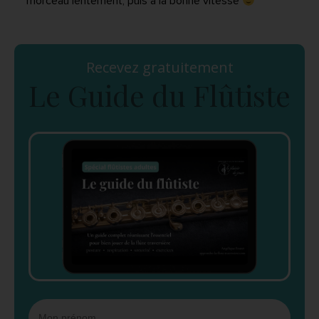
morceau lentement, puis à la bonne vitesse
Recevez gratuitement
Le Guide du Flûtiste