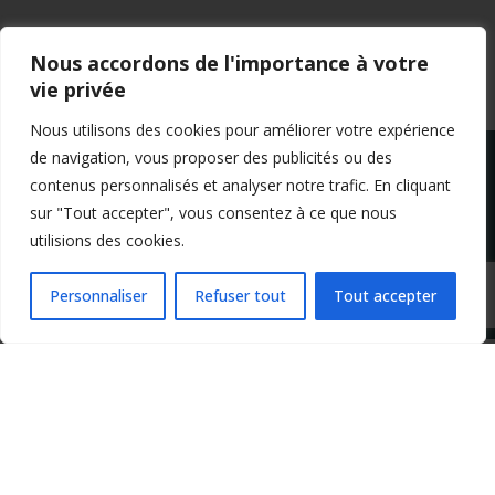
Nous accordons de l'importance à votre
vie privée
Nous utilisons des cookies pour améliorer votre expérience
de navigation, vous proposer des publicités ou des
contenus personnalisés et analyser notre trafic. En cliquant
sur "Tout accepter", vous consentez à ce que nous
utilisions des cookies.
Mentions légales
Conditions générales de vente
Politique de confidentialité
Personnaliser
Refuser tout
Tout accepter
Copyright 2024 Apprendre-la-flute-traversiere.com
Design by Agenz