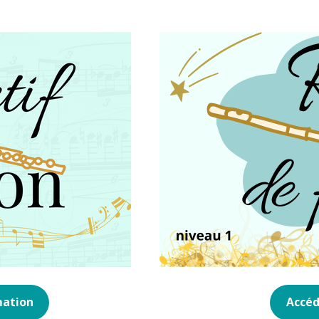
mation
Accéd