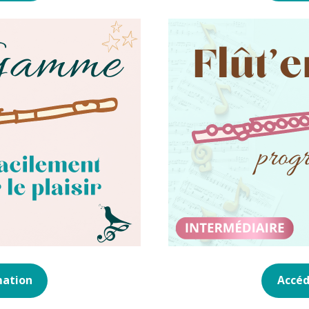
mation
Accéd