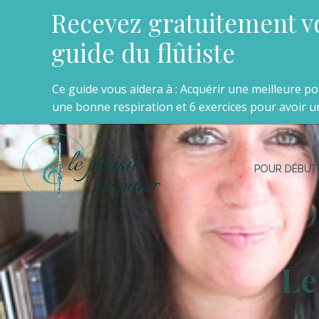
Recevez gratuitement v
guide du flûtiste
Ce guide vous aidera à : Acquérir une meilleure p
une bonne respiration et 6 exercices pour avoir un
POUR DÉBUT
Le