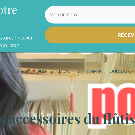
otre
RECEV
osture, Trouver
 joli son
ER
LES PARTITIONS
LE BLOG
SE FORMER
QUI SUIS-JE
s accessoires du flûti