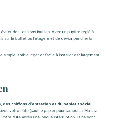
viter des tensions inutiles. Avec un pupitre réglé à
s sur le buffet ou l’étagère et de devoir pencher la
e simple, stable léger et facile à installer est largement
en
n, des chiffons d’entretien et du papier spécial
vec votre flûte (sauf le papier pour tampons). Mais si
votre flûte après une longue interruption, ils ne sont