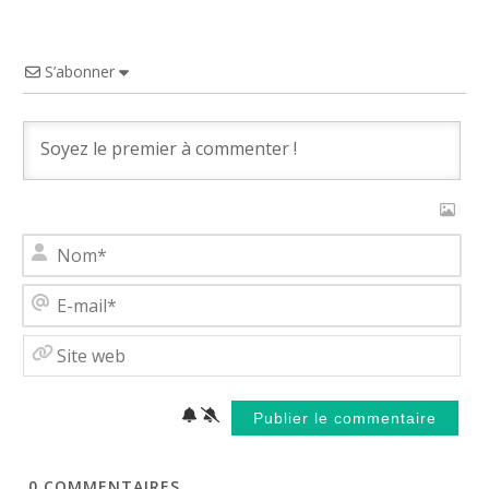
S’abonner
No
E-
mai
Site
web
0
COMMENTAIRES