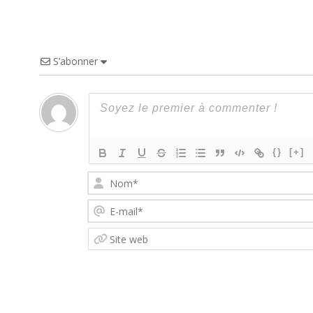
S’abonner
{}
[+]