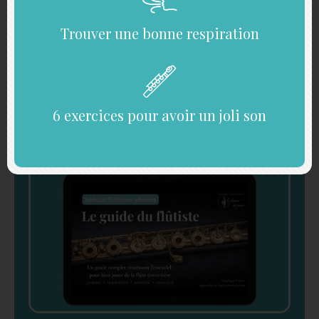
Trouver une bonne respiration
Recevez gratuitement
6 exercices pour avoir un joli son
Le Guide du Flûtiste