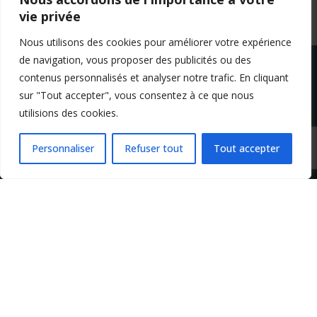
vie privée
Nous utilisons des cookies pour améliorer votre expérience
de navigation, vous proposer des publicités ou des
contenus personnalisés et analyser notre trafic. En cliquant
sur "Tout accepter", vous consentez à ce que nous
utilisions des cookies.
Mentions légales
Conditions générales de vente
Politique de confidentialité
Personnaliser
Refuser tout
Tout accepter
Copyright 2024 Apprendre-la-flute-traversiere.com
Design by Agenz