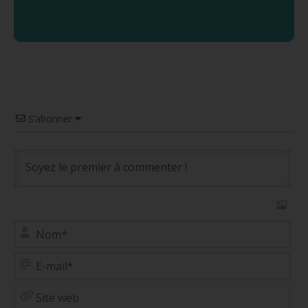
S’abonner
No
E-
mai
Site
web