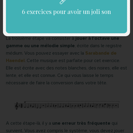
juste dans les 2 registres.
6 exercices pour avoir un joli son
3. Jouer une mélodie simple à l’octave
La troisième étape va consister à
jouer à l’octave une
gamme ou une mélodie simple
, écrite dans le registre
médium. Vous pouvez essayer avec la
Sarabande de
Haendel
. Cette musique est parfaite pour cet exercice.
Elle est écrite avec des notes blanches, des noires, elle est
lente, et elle est connue. Ce qui vous laisse le temps
nécessaire de faire la conversion dans votre tête.
A cette étape-là, il y a
une erreur très fréquente
qui
survient. Vous avez compris le système, vous devez jouer