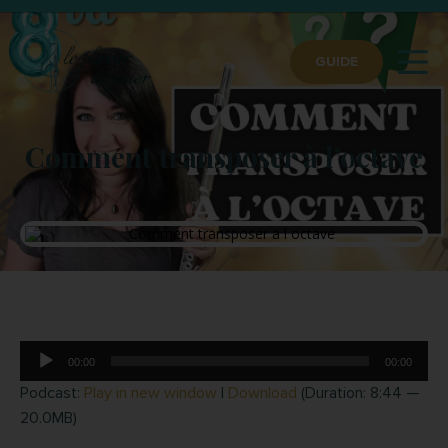
GUIDE
Comment transposer à l’octave
Lecteur
00:00
00:00
audio
Podcast:
Play in new window
|
Download
(Duration: 8:44 —
20.0MB)