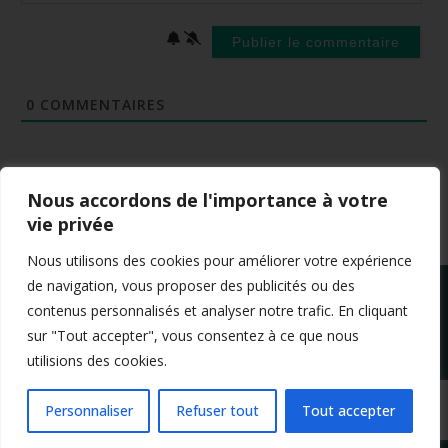
0
COMMENTAIRES
Nous accordons de l'importance à votre
vie privée
Nous utilisons des cookies pour améliorer votre expérience
de navigation, vous proposer des publicités ou des
contenus personnalisés et analyser notre trafic. En cliquant
sur "Tout accepter", vous consentez à ce que nous
utilisions des cookies.
Mentions légales
Conditions générales de vente
Politique de confidentialité
Personnaliser
Refuser tout
Tout accepter
Copyright 2024 Apprendre-la-flute-traversiere.com
Design by Agenz