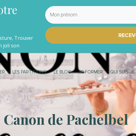
otre
RECEV
osture, Trouver
 joli son
ER
LES PARTITIONS
LE BLOG
SE FORMER
QUI SUIS-JE
Canon de Pachelbel