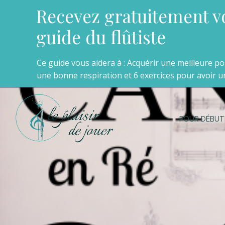
Recevez gratuitement v
guide du flûtiste
Ce guide vous aidera à : Acquérir une meilleure p
une bonne respiration et 6 exercices pour avoir un
POUR DÉBUT