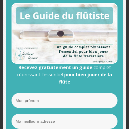
groupes, mais les emplois du temps de chacun étant
généralement très compliqués, il est rare que cette
opportunité se produise. Si vous souhaitez jouer en
ensemble, vous devrez vous rapprocher d’ensemble
associatif ou participer à des stages musicaux.
Prendre des cours particuliers avec
un professeur, c’est pour vous si :
Recevez gratuitement un guide
complet
– vous pouvez consacrer au moins 2h à
réunissant l'essentiel
pour bien jouer de la
votre pratique musicale hebdomadaire
flûte
– vous souhaitez être libre dans votre
engagement de durée
– vous ne souhaitez pas faire un cours
de flûte traversière par semaine
– votre temps est compté et vous ne