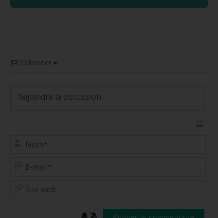
S’abonner
No
E-
mai
Site
web