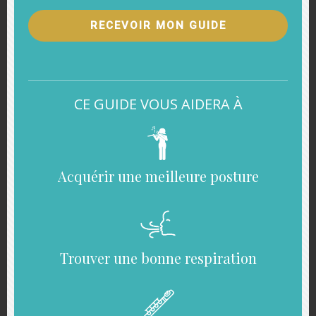
pouvez pas vous déplacer
RECEVOIR MON GUIDE
– vous avez des bases de formation
musicale
– vous ne souhaitez pas jouer en public
CE GUIDE VOUS AIDERA À
– vous souhaitez un enseignement
adapté à vos besoins
Acquérir une meilleure posture
Apprendre la flûte
traversière en
autodidacte
Trouver une bonne respiration