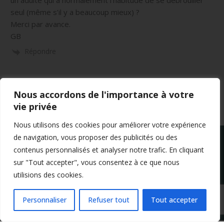
un adulte qui a normalement l’habitude de se débrouiller
seul (même s’il y a beaucoup mieux) ?
Merci par avance.
GB
Répondre
Nous accordons de l'importance à votre
vie privée
Nous utilisons des cookies pour améliorer votre expérience
de navigation, vous proposer des publicités ou des
contenus personnalisés et analyser notre trafic. En cliquant
sur "Tout accepter", vous consentez à ce que nous
utilisions des cookies.
Mentions légales
Conditions générales de vente
Politique de confidentialité
Personnaliser
Refuser tout
Tout accepter
Copyright 2024 Apprendre-la-flute-traversiere.com
Design by Agenz