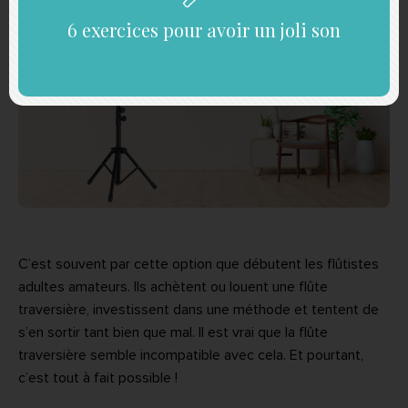
6 exercices pour avoir un joli son
C’est souvent par cette option que débutent les flûtistes
adultes amateurs. Ils achètent ou louent une flûte
traversière, investissent dans une méthode et tentent de
s’en sortir tant bien que mal. Il est vrai que la flûte
traversière semble incompatible avec cela. Et pourtant,
c’est tout à fait possible !