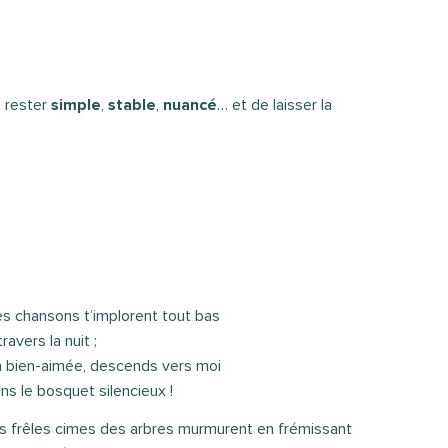
de rester
simple
,
stable
,
nuancé
… et de laisser la
s chansons t’implorent tout bas
travers la nuit ;
 bien-aimée, descends vers moi
ns le bosquet silencieux !
s frêles cimes des arbres murmurent en frémissant