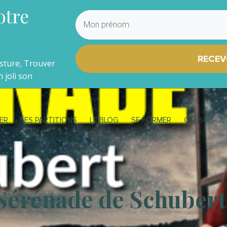
otre
RECEV
osture, Trouver
 joli son
ER
LES PARTITIONS
LE BLOG
SE FORMER
QUI SUIS-JE
Sérénade de Schubert