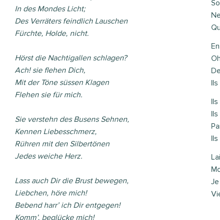
So
In des Mondes Licht;
Ne
Des Verräters feindlich Lauschen
Qu
Fürchte, Holde, nicht.
En
Hörst die Nachtigallen schlagen?
Oh
Ach! sie flehen Dich,
De
Mit der Töne süssen Klagen
Il
Flehen sie für mich.
Il
Il
Sie verstehn des Busens Sehnen,
Pa
Kennen Liebesschmerz,
Il
Rühren mit den Silbertönen
Jedes weiche Herz.
La
Mo
Lass auch Dir die Brust bewegen,
Je
Liebchen, höre mich!
Vi
Bebend harr’ ich Dir entgegen!
Komm’, beglücke mich!