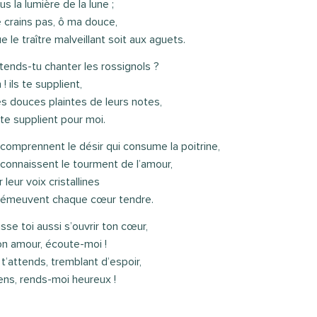
us la lumière de la lune ;
 crains pas, ô ma douce,
e le traître malveillant soit aux aguets.
tends-tu chanter les rossignols ?
 ! ils te supplient,
s douces plaintes de leurs notes,
s te supplient pour moi.
s comprennent le désir qui consume la poitrine,
s connaissent le tourment de l’amour,
r leur voix cristallines
s émeuvent chaque cœur tendre.
isse toi aussi s’ouvrir ton cœur,
n amour, écoute-moi !
 t’attends, tremblant d’espoir,
ens, rends-moi heureux !