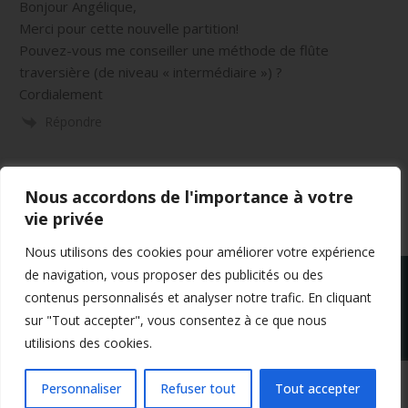
Bonjour Angélique,
Merci pour cette nouvelle partition!
Pouvez-vous me conseiller une méthode de flûte
traversière (de niveau « intermédiaire ») ?
Cordialement
Répondre
Nous accordons de l'importance à votre
vie privée
Nous utilisons des cookies pour améliorer votre expérience
de navigation, vous proposer des publicités ou des
contenus personnalisés et analyser notre trafic. En cliquant
sur "Tout accepter", vous consentez à ce que nous
utilisions des cookies.
Mentions légales
Conditions générales de vente
Politique de confidentialité
Personnaliser
Refuser tout
Tout accepter
Copyright 2024 Apprendre-la-flute-traversiere.com
Design by Agenz