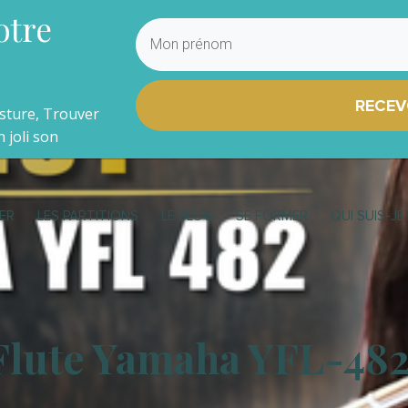
otre
RECEV
osture, Trouver
 joli son
ER
LES PARTITIONS
LE BLOG
SE FORMER
QUI SUIS-JE
Flute Yamaha YFL-48