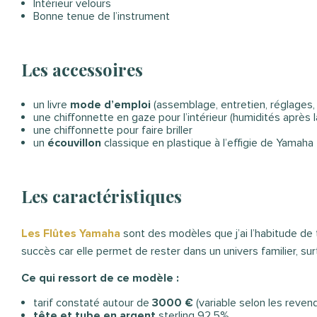
Intérieur velours
Bonne tenue de l’instrument
Les accessoires
un livre
mode d’emploi
(assemblage, entretien, réglages, 
une chiffonnette en gaze pour l’intérieur (humidités après 
une chiffonnette pour faire briller
un
écouvillon
classique en plastique à l’effigie de Yamaha
Les caractéristiques
Les Flûtes Yamaha
sont des modèles que j’ai l’habitude de
succès car elle permet de rester dans un univers familier, sur
Ce qui ressort de ce modèle :
tarif constaté autour de
3000 €
(variable selon les reven
tête et tube en argent
sterling 92.5%