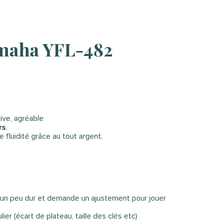
Yamaha YFL-482
tive, agréable
rs
,
e fluidité grâce au tout argent.
le un peu dur et demande un ajustement pour jouer
er (écart de plateau, taille des clés etc)