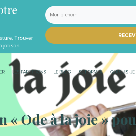
otre
RECEV
osture, Trouver
 joli son
ER
LES PARTITIONS
LE BLOG
SE FORMER
QUI SUIS-JE
 « Ode à la joie » pou