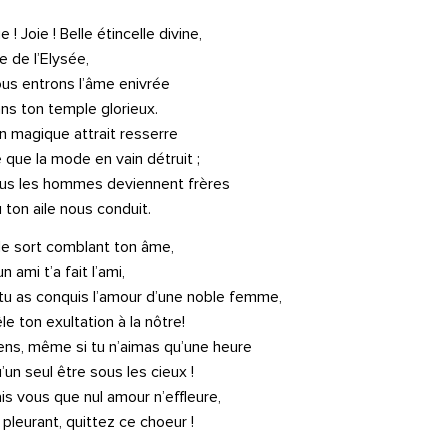
e ! Joie ! Belle étincelle divine,
le de l’Elysée,
us entrons l’âme enivrée
ns ton temple glorieux.
n magique attrait resserre
 que la mode en vain détruit ;
us les hommes deviennent frères
 ton aile nous conduit.
 le sort comblant ton âme,
n ami t’a fait l’ami,
 tu as conquis l’amour d’une noble femme,
le ton exultation à la nôtre!
ens, même si tu n’aimas qu’une heure
’un seul être sous les cieux !
is vous que nul amour n’effleure,
 pleurant, quittez ce choeur !