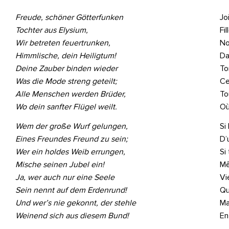
Freude, schöner Götterfunken
Joi
Tochter aus Elysium,
Fil
Wir betreten feuertrunken,
No
Himmlische, dein Heiligtum!
Da
Deine Zauber binden wieder
To
Was die Mode streng geteilt;
Ce
Alle Menschen werden Brüder,
To
Wo dein sanfter Flügel weilt.
Où
Wem der große Wurf gelungen,
Si
Eines Freundes Freund zu sein;
D’u
Wer ein holdes Weib errungen,
Si
Mische seinen Jubel ein!
Mê
Ja, wer auch nur eine Seele
Vi
Sein nennt auf dem Erdenrund!
Qu
Und wer’s nie gekonnt, der stehle
Ma
Weinend sich aus diesem Bund!
En