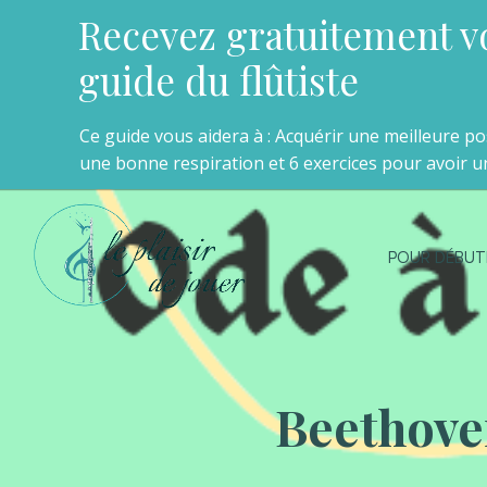
Recevez gratuitement v
guide du flûtiste
Ce guide vous aidera à : Acquérir une meilleure p
une bonne respiration et 6 exercices pour avoir un
POUR DÉBUT
Beethoven