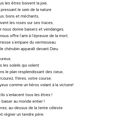
us les êtres boivent la joie,
 pressant le sein de la nature
us, bons et méchants,
ivent les roses sur ses traces,
le nous donne baisers et vendanges,
 nous offre l’ami à l’épreuve de la mort,
ivresse s’empare du vermisseau,
 le chérubin apparaît devant Dieu.
ureux,
ls les soleils qui volent
ns le plan resplendissant des cieux,
rcourez, frères, votre course,
yeux comme un héros volant à la victoire!
’ils s’enlacent tous les êtres !
 baiser au monde entier !
ères, au-dessus de la tente céleste
it régner un tendre père.