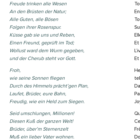
Freude trinken alle Wesen
To
An den Brüsten der Natur;
En
Alle Guten, alle Bösen
To
Folgen ihrer Rosenspur.
Su
Küsse gab sie uns und Reben,
El
Einen Freund, geprüft im Tod;
Et
Wollust ward dem Wurm gegeben,
L’
und der Cherub steht vor Gott.
Et
Froh,
He
wie seine Sonnen fliegen
te
Durch des Himmels prächt’gen Plan,
Da
Laufet, Brüder, eure Bahn,
Pa
Freudig, wie ein Held zum Siegen.
Jo
Seid umschlungen, Millionen!
Qu
Diesen Kuß der ganzen Welt!
Ce
Brüder, über’m Sternenzelt
Fr
Muß ein lieber Vater wohnen.
Do