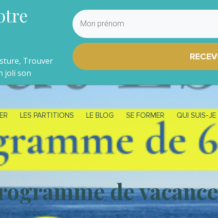
otre
RECEV
osture, Trouver
 joli son
ER
LES PARTITIONS
LE BLOG
SE FORMER
QUI SUIS-JE
rogramme de vacance