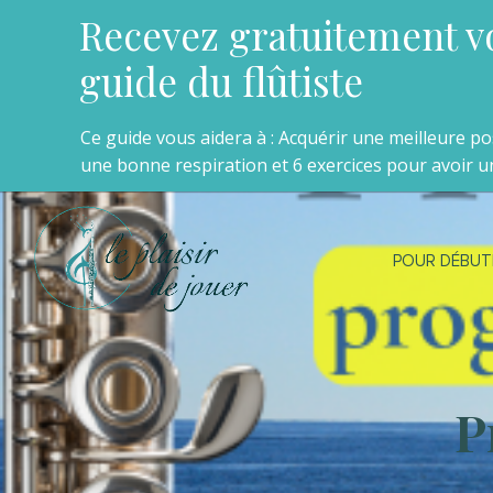
Recevez gratuitement v
guide du flûtiste
Ce guide vous aidera à : Acquérir une meilleure p
une bonne respiration et 6 exercices pour avoir un
POUR DÉBUT
P