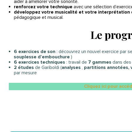
aider à améliorer votre sonorité.
renforcez votre technique
avec une sélection d’exercice
développez votre musicalité et votre interprétation
e
pédagogique et musical.
Le pro
6 exercices de son
: découvrez un nouvel exercice par sem
souplesse d’embouchure
)
6 exercices techniques
: travail de
7 gammes
dans des 
2 études
de Gariboldi (
analyses
,
partitions annotées, 
par mesure
Cliquez ici pour accé