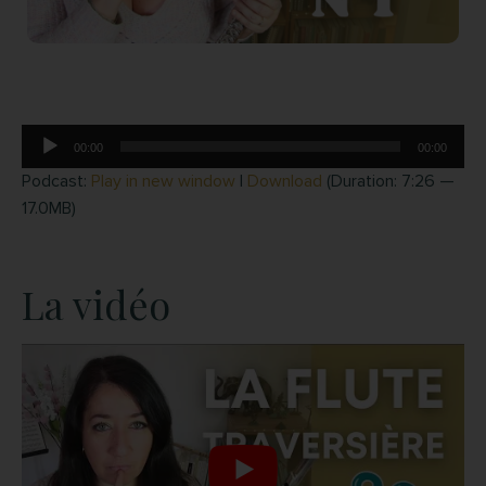
Lecteur
00:00
00:00
audio
Podcast:
Play in new window
|
Download
(Duration: 7:26 —
17.0MB)
La vidéo