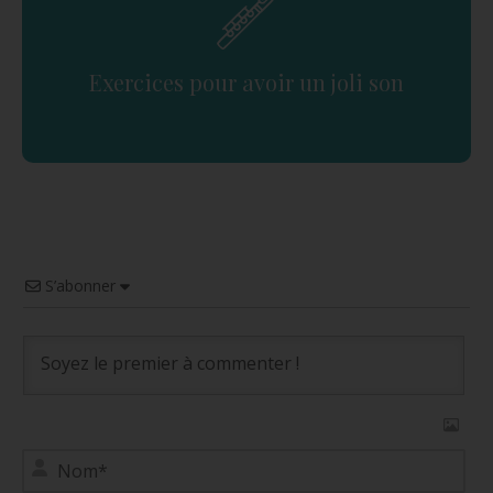
Exercices pour avoir un joli son
S’abonner
No