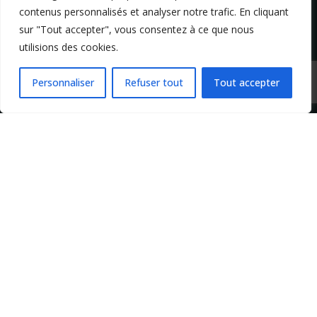
contenus personnalisés et analyser notre trafic. En cliquant
sur "Tout accepter", vous consentez à ce que nous
utilisions des cookies.
Mentions légales
Conditions générales de vente
Politique de confidentialité
Personnaliser
Refuser tout
Tout accepter
Copyright 2024 Apprendre-la-flute-traversiere.com
Design by Agenz