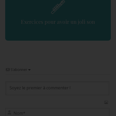
Exercices pour avoir un joli son
S’abonner
No