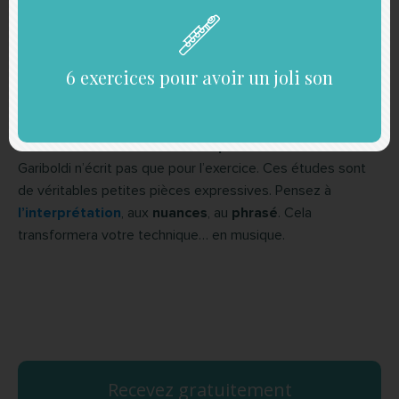
2.
Choisissez un objectif clair par étude
: Ne vous
dispersez pas et définissez une
intention précise
pour
chaque étude. Par exemple : “je travaille
le staccato
” si
6 exercices pour avoir un joli son
celle-ci en contient. Cela rendra votre séance plus efficace
et motivante.
3.
Jouez-les comme de vraies pièces musicales
:
Gariboldi n’écrit pas que pour l’exercice. Ces études sont
de véritables petites pièces expressives. Pensez à
l’interprétation
, aux
nuances
, au
phrasé
. Cela
transformera votre technique… en musique.
Recevez gratuitement