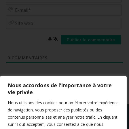
E-
mai
Site
web
0
COMMENTAIRES
Nous accordons de l'importance à votre
vie privée
Nous utilisons des cookies pour améliorer votre expérience
de navigation, vous proposer des publicités ou des
contenus personnalisés et analyser notre trafic. En cliquant
sur "Tout accepter", vous consentez à ce que nous