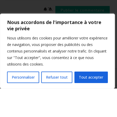
Nous accordons de l'importance à votre
2
COMMENTAIRES
vie privée
Nous utilisons des cookies pour améliorer votre expérience
de navigation, vous proposer des publicités ou des
contenus personnalisés et analyser notre trafic. En cliquant
Jacques Matlet
sur "Tout accepter", vous consentez à ce que nous
Le thème du film « Été 42 » de Michel Legrand est zen
utilisions des cookies.
(pour moi) et s’accommoderait, je crois, d’une transcription
pour duo de flûtes.
Personnaliser
Refuser tout
Tout accepter
Répondre
Auteur
Angélique
Répondre à
Jacques Matlet
Ah merci pour l’idée ! Je note et je regarderais ça