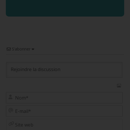
S’abonner
No
E-
mai
Site
web