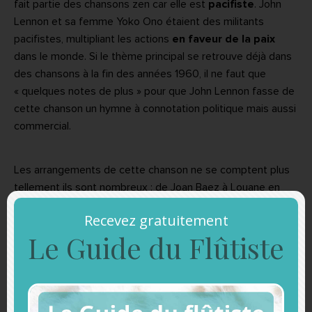
fait partie des chansons zen car elle est
pacifiste
. John
Lennon et sa femme Yoko Ono étaient des militants
pacifistes, multipliant les actions
en faveur de la paix
dans le monde. Si le thème principal se retrouve déjà dans
des chansons à la fin des années 1960, il ne faut que
« quelques notes de plus » pour que John Lennon fasse de
cette chanson un hymne à connotation politique mais aussi
commercial.
Les arrangements de cette chanson ne se comptent plus
tellement ils sont nombreux : de Joan Baez à Louane en
passant par Queen, Madonna ou Céline Dion.
Recevez gratuitement
Le Guide du Flûtiste